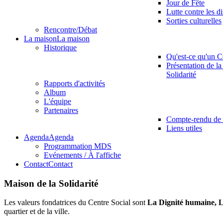
Jour de Fête
Lutte contre les d
Sorties culturelles
Rencontre/Débat
La maison
La maison
Historique
Qu'est-ce qu'un C
Présentation de la
Solidarité
Rapports d'activités
Album
L'équipe
Partenaires
Compte-rendu de 
Liens utiles
Agenda
Agenda
Programmation MDS
Evénements / À l'affiche
Contact
Contact
Maison de la Solidarité
Les valeurs fondatrices du Centre Social sont
La Dignité humaine, L
quartier et de la ville.