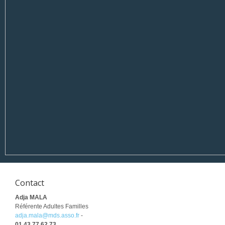
Contact
Adja MALA
Référente Adultes Familles
adja.mala@mds.asso.fr
-
01 43 77 62 73