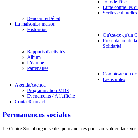
Jour de Fête
Lutte contre les d
Sorties culturelles
Rencontre/Débat
La maison
La maison
Historique
Qu'est-ce qu'un C
Présentation de la
Solidarité
Rapports d'activités
Album
L'équipe
Partenaires
Compte-rendu de 
Liens utiles
Agenda
Agenda
Programmation MDS
Evénements / À l'affiche
Contact
Contact
Permanences sociales
Le Centre Social organise des permanences pour vous aider dans vos