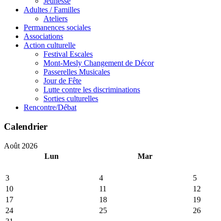
Jeunesse
Adultes / Familles
Ateliers
Permanences sociales
Associations
Action culturelle
Festival Escales
Mont-Mesly Changement de Décor
Passerelles Musicales
Jour de Fête
Lutte contre les discriminations
Sorties culturelles
Rencontre/Débat
Calendrier
Août 2026
Lun
Mar
3
4
5
10
11
12
17
18
19
24
25
26