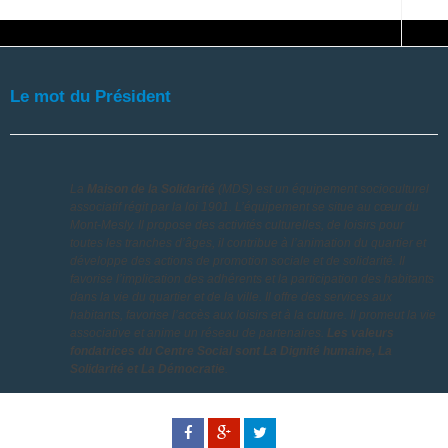
Le mot du Président
La
Maison de la Solidarité
(MDS) est un équipement socioculturel
associatif régit par la loi 1901. L’équipement se situe au cœur du
Mont-Mesly. Il propose des activités culturelles, de loisirs pour
toutes les tranches d’âges, il contribue à l’animation du quartier et
développe des actions de promotion sociale et de solidarité. Il
favorise l’implication des adhérents et la participation des habitants
dans la vie du quartier et de la ville. Il offre des services aux
habitants, favorise l’accès aux loisirs et à la culture. Il promeut la vie
associative et anime un réseau de partenaires.
Les valeurs
fondatrices du Centre Social sont La Dignité humaine, La
Solidarité et La Démocratie
.