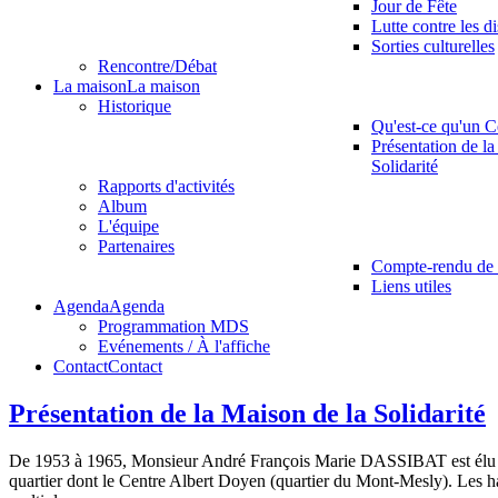
Jour de Fête
Lutte contre les d
Sorties culturelles
Rencontre/Débat
La maison
La maison
Historique
Qu'est-ce qu'un C
Présentation de la
Solidarité
Rapports d'activités
Album
L'équipe
Partenaires
Compte-rendu de 
Liens utiles
Agenda
Agenda
Programmation MDS
Evénements / À l'affiche
Contact
Contact
Présentation de la Maison de la Solidarité
De 1953 à 1965, Monsieur André François Marie DASSIBAT est élu Mair
quartier dont le Centre Albert Doyen (quartier du Mont-Mesly). Les hab