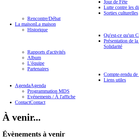
Jour de Fête
Lutte contre les d
Sorties culturelles
Rencontre/Débat
La maison
La maison
Historique
Qu'est-ce qu'un C
Présentation de la
Solidarité
Rapports d'activités
Album
L'équipe
Partenaires
Compte-rendu de 
Liens utiles
Agenda
Agenda
Programmation MDS
Evénements / À l'affiche
Contact
Contact
À venir...
Évènements à venir