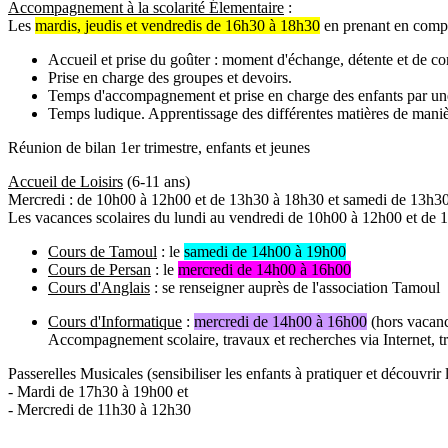
Accompagnement à la scolarité Élementaire
:
Les
mardis, jeudis et vendredis de 16h30 à 18h30
en prenant en compte
Accueil et prise du goûter : moment d'échange, détente et de con
Prise en charge des groupes et devoirs.
Temps d'accompagnement et prise en charge des enfants par une
Temps ludique. Apprentissage des différentes matières de maniè
Réunion de bilan 1er trimestre, enfants et jeunes
Accueil de Loisirs
(6-11 ans)
Mercredi : de 10h00 à 12h00 et de 13h30 à 18h30 et samedi de 13h3
Les vacances scolaires du lundi au vendredi de 10h00 à 12h00 et de
Cours de Tamoul
: le
samedi de 14h00 à 19h00
Cours de Persan
: le
mercredi de 14h00 à 16h00
Cours d'Anglais
: se renseigner auprès de l'association Tamoul
Cours d'Informatique
:
mercredi de 14h00 à 16h00
(hors vacanc
Accompagnement scolaire, travaux et recherches via Internet, tr
Passerelles Musicales (sensibiliser les enfants à pratiquer et découvrir 
- Mardi de 17h30 à 19h00 et
- Mercredi de 11h30 à 12h30