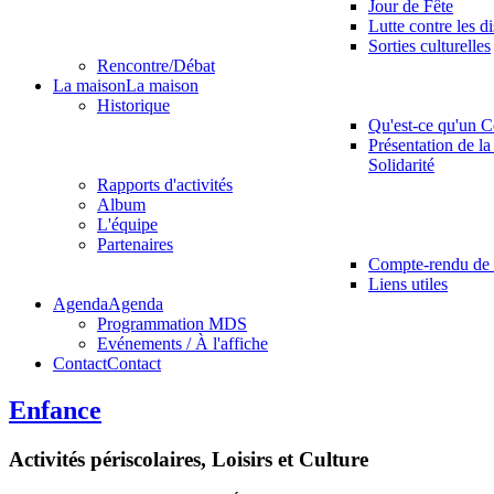
Jour de Fête
Lutte contre les d
Sorties culturelles
Rencontre/Débat
La maison
La maison
Historique
Qu'est-ce qu'un C
Présentation de la
Solidarité
Rapports d'activités
Album
L'équipe
Partenaires
Compte-rendu de 
Liens utiles
Agenda
Agenda
Programmation MDS
Evénements / À l'affiche
Contact
Contact
Enfance
Activités périscolaires, Loisirs et Culture