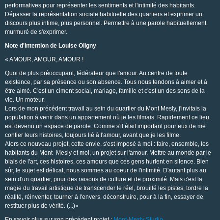
performatives pour représenter les sentiments et l'intimité des habitants.
Dépasser la représentation sociale habituelle des quartiers et exprimer un
discours plus intime, plus personnel. Permettre à une parole habituellement
murmuré de s'exprimer.
Note d'intention de Louise Oligny
« AMOUR, AMOUR, AMOUR !
Quoi de plus préoccupant, fédérateur que l'amour. Au centre de toute
existence, par sa présence ou son absence. Tous nous tendons à aimer et à
être aimé. C'est un ciment social, mariage, famille et c'est un des sens de la
vie. Un moteur.
Lors de mon précédent travail au sein du quartier du Mont Mesly, j'invitais la
population à venir dans un appartement où je les filmais. Rapidement ce lieu
est devenu un espace de parole. Comme s'il était important pour eux de me
confier leurs histoires, toujours lié à l'amour, avant que je les filme.
Alors ce nouveau projet, cette envie, s'est imposé à moi : faire, ensemble, les
habitants du Mont- Mesly et moi, un projet sur l'amour. Mettre au monde par le
biais de l'art, ces histoires, ces amours que ces gens hurlent en silence. Bien
sûr, le sujet est délicat, nous sommes au coeur de l'intimité. D'autant plus au
sein d'un quartier, pour des raisons de culture et de proximité. Mais c'est la
magie du travail artistique de transcender le réel, brouillé les pistes, tordre la
réalité, réinventer, tourner à l'envers, déconstruire, pour à la fin, essayer de
restituer plus de vérité. (...)»
En savoir plus sur son précédent projet :
Mont-Mesly Studio