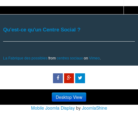
Qu'est-ce qu'un Centre Social ?
La Fabrique des possibles
from
centres sociaux
on
Vimeo
.
Desktop View
Mobile Joomla Display
by
JoomlaShine