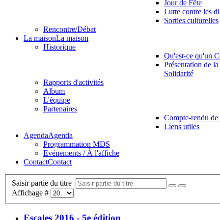
Jour de Fête
Lutte contre les d
Sorties culturelles
Rencontre/Débat
La maison
La maison
Historique
Qu'est-ce qu'un C
Présentation de la
Solidarité
Rapports d'activités
Album
L'équipe
Partenaires
Compte-rendu de 
Liens utiles
Agenda
Agenda
Programmation MDS
Evénements / À l'affiche
Contact
Contact
Saisir partie du titre
Affichage #
Escales 2016 - 5e édition