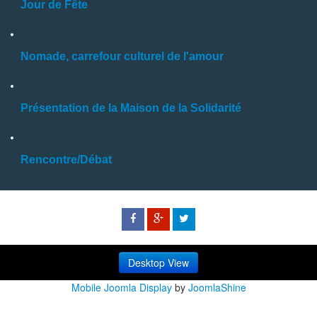
Jour de Fête
Nomade, carrefour culturel de l'amour
Présentation de la Maison de la Solidarité
Rencontre/Débat
Desktop View
Mobile Joomla Display
by
JoomlaShine