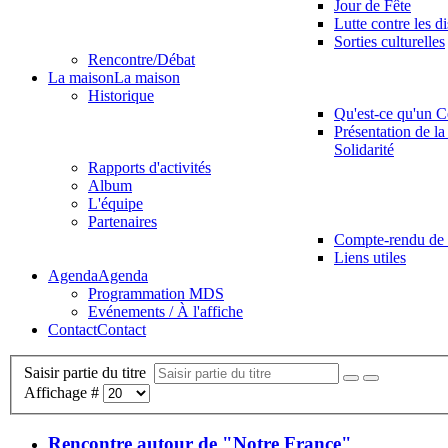
Jour de Fête
Lutte contre les d
Sorties culturelles
Rencontre/Débat
La maison
La maison
Historique
Qu'est-ce qu'un C
Présentation de la
Solidarité
Rapports d'activités
Album
L'équipe
Partenaires
Compte-rendu de 
Liens utiles
Agenda
Agenda
Programmation MDS
Evénements / À l'affiche
Contact
Contact
Saisir partie du titre
Affichage #
Rencontre autour de "Notre France"