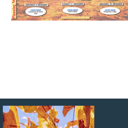
Joomla gallery extension by
joomlashine.com
Tous les Slider de l'accueil
https://mds.asso.fr/images/MDS_Slider/Programme_Nov-Dc_secteur-
enfants-cop.jpg
https://mds.asso.fr/images/MDS_Slider/Programme_Nov-Dc_secteur-
jeunes-cop.jpg