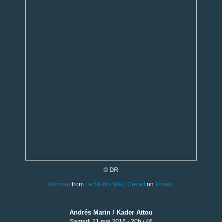
© DR
Norman
from
Le Studio MAC Créteil
on
Vimeo
.
Andrés Marin / Kader Attou
Samedi 21 mai 2016 - 20h / 4€