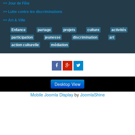
>> Jour de Fête
>> Lutte contre les discriminations
>> Art & Ville
Enfance
partage
projets
culture
activités
participation
jeunesse
discrimination
art
action culturelle
médiation
Desktop View
Mobile Joomla Display
by
JoomlaShine