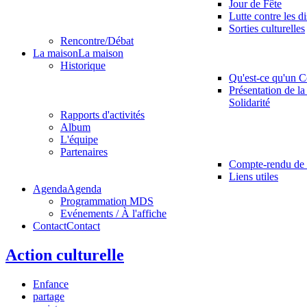
Jour de Fête
Lutte contre les d
Sorties culturelles
Rencontre/Débat
La maison
La maison
Historique
Qu'est-ce qu'un C
Présentation de la
Solidarité
Rapports d'activités
Album
L'équipe
Partenaires
Compte-rendu de 
Liens utiles
Agenda
Agenda
Programmation MDS
Evénements / À l'affiche
Contact
Contact
Action culturelle
Enfance
partage