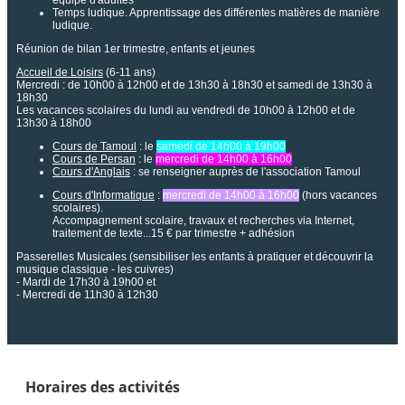
Temps ludique. Apprentissage des différentes matières de manière
ludique.
Réunion de bilan 1er trimestre, enfants et jeunes
Accueil de Loisirs
(6-11 ans)
Mercredi : de 10h00 à 12h00 et de 13h30 à 18h30 et samedi de 13h30 à
18h30
Les vacances scolaires du lundi au vendredi de 10h00 à 12h00 et de
13h30 à 18h00
Cours de Tamoul
: le
samedi de 14h00 à 19h00
Cours de Persan
: le
mercredi de 14h00 à 16h00
Cours d'Anglais
: se renseigner auprès de l'association Tamoul
Cours d'Informatique
:
mercredi de 14h00 à 16h00
(hors vacances
scolaires).
Accompagnement scolaire, travaux et recherches via Internet,
traitement de texte...15 € par trimestre + adhésion
Passerelles Musicales (sensibiliser les enfants à pratiquer et découvrir la
musique classique - les cuivres)
- Mardi de 17h30 à 19h00 et
- Mercredi de 11h30 à 12h30
Horaires des activités