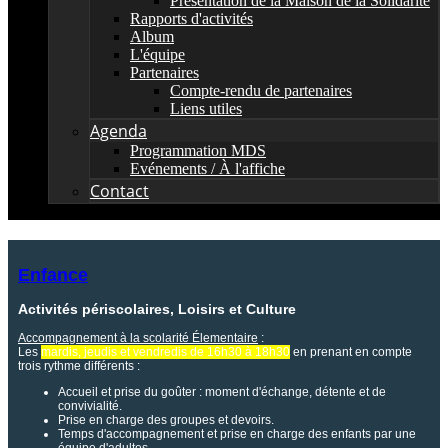
Présentation de la Maison de la Solidarité
Rapports d'activités
Album
L'équipe
Partenaires
Compte-rendu de partenaires
Liens utiles
Agenda
Programmation MDS
Evénements / À l'affiche
Contact
Enfance
Activités périscolaires, Loisirs et Culture
Accompagnement à la scolarité Élementaire
:
Les
mardis, jeudis et vendredis de 16h30 à 18h30
en prenant en compte
trois rythme différents :
Accueil et prise du goûter : moment d'échange, détente et de
convivialité.
Prise en charge des groupes et devoirs.
Temps d'accompagnement et prise en charge des enfants par une
équipe d'adultes