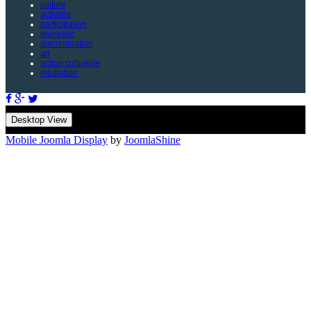
culture
activités
participation
jeunesse
discrimination
art
action culturelle
médiation
Desktop View
Mobile Joomla Display
by
JoomlaShine