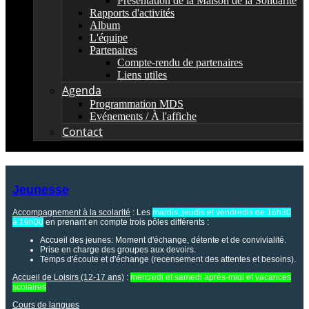
Présentation de la Maison de la Solidarité
Rapports d'activités
Album
L'équipe
Partenaires
Compte-rendu de partenaires
Liens utiles
Agenda
Programmation MDS
Evénements / À l'affiche
Contact
Jeunesse
Accompagnement à la scolarité
: Les
mardis, jeudis et vendredis de 16h30
à 19h00
en prenant en compte trois pôles différents :
Accueil des jeunes: Moment d'échange, détente et de convivialité.
Prise en charge des groupes aux devoirs.
Temps d'écoute et d'échange (recensement des attentes et besoins).
Accueil de Loisirs (12-17 ans)
:
mercredi et samedi après-midi et vacances
scolaires
Cours de langues