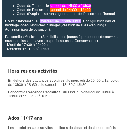
Cours de Tamoul : le
samedi de 14h00 à 18h30
Cours de Persan : le
samedi de 14h30 à 18h30
Cours d'Anglais : se renseigner auprès de l'association Tamoul
Cours d'Informatique
:
mercredi de 14h00-16h00
. Configuration des PC,
montage vidéo,
retouches d'images, création de sites web, blogs...
Adhésion (pas de cotisation).
Passerelles Musicales (Sensibiliser les jeunes à pratiquer et découvrir la
musique classique avec des professeurs du Conservatoire)
- Mardi de 17h30 à 19h00 et
- Mercredi de 11h30 à 12h30
Horaires des activités
En dehors des vacances scolaires
: le mercredi de 10h00 à 12h00 et
de 13h30 à 18h30 et le samedi de 13h30 à 18h30
Pendant les vacances scolaires
: du lundi au vendredi de 10h00 à
12h00 et de 13h30 à 18h00
Ados 11/17 ans
Les inscriptions aux activités ont lieu à des jours et des heures précis.