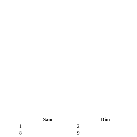
Sam
Dim
1
2
8
9