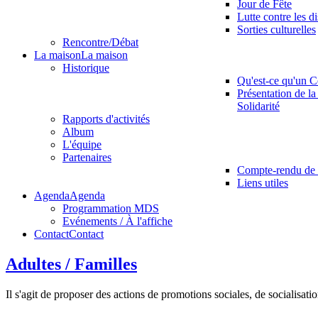
Jour de Fête
Lutte contre les d
Sorties culturelles
Rencontre/Débat
La maison
La maison
Historique
Qu'est-ce qu'un C
Présentation de la
Solidarité
Rapports d'activités
Album
L'équipe
Partenaires
Compte-rendu de 
Liens utiles
Agenda
Agenda
Programmation MDS
Evénements / À l'affiche
Contact
Contact
Adultes / Familles
Il s'agit de proposer des actions de promotions sociales, de socialisati