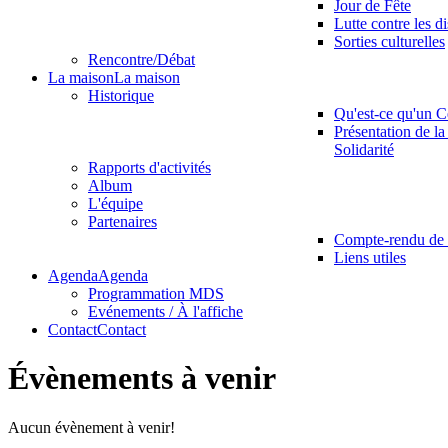
Jour de Fête
Lutte contre les d
Sorties culturelles
Rencontre/Débat
La maison
La maison
Historique
Qu'est-ce qu'un C
Présentation de la
Solidarité
Rapports d'activités
Album
L'équipe
Partenaires
Compte-rendu de 
Liens utiles
Agenda
Agenda
Programmation MDS
Evénements / À l'affiche
Contact
Contact
Évènements à venir
Aucun évènement à venir!