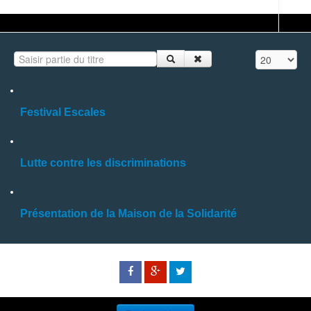
Saisir partie du titre
Affichage #
Festival Escales
Lutte contre les discriminations
Présentation de la Maison de la Solidarité