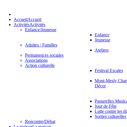
Accueil
Accueil
Activités
Activités
Enfance/Jeunesse
Enfance
Jeunesse
Adultes / Familles
Ateliers
Permanences sociales
Associations
Action culturelle
Festival Escales
Mont-Mesly Chan
Décor
Passerelles Music
Jour de Fête
Lutte contre les d
Sorties culturelles
Rencontre/Débat
La maison
La maison